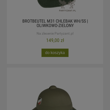
BROTBEUTEL M31 CHLEBAK WH/SS |
OLIWKOWO-ZIELONY
Na zlecenie Partyzant.pl
149,00 zł
do koszyka