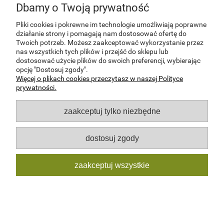
Dbamy o Twoją prywatność
Pliki cookies i pokrewne im technologie umożliwiają poprawne
działanie strony i pomagają nam dostosować ofertę do
Twoich potrzeb. Możesz zaakceptować wykorzystanie przez
nas wszystkich tych plików i przejść do sklepu lub
dostosować użycie plików do swoich preferencji, wybierając
KOMPLET ŁADOWNIC DO MP44 / STG44 A
opcję "Dostosuj zgody".
Więcej o plikach cookies przeczytasz w naszej Polityce
prywatności.
Na zlecenie Partyzant.pl
244,00 zł
zaakceptuj tylko niezbędne
do koszyka
dostosuj zgody
zaakceptuj wszystkie
NOWOŚĆ