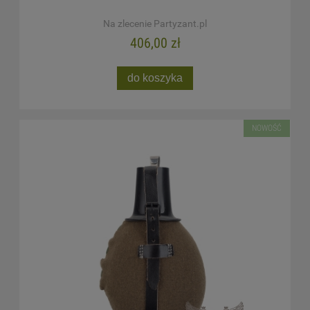
Na zlecenie Partyzant.pl
406,00 zł
do koszyka
NOWOŚĆ