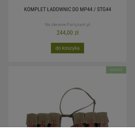
KOMPLET ŁADOWNIC DO MP44 / STG44
Na zlecenie Partyzant.pl
244,00 zł
do koszyka
NOWOŚĆ