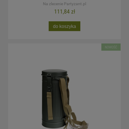
Na zlecenie Partyzant.pl
111,84 zł
do koszyka
NOWOŚĆ