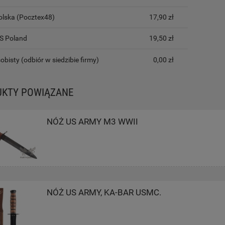
olska (Pocztex48)
17,90 zł
LS Poland
19,50 zł
obisty
(odbiór w siedzibie firmy)
0,00 zł
UKTY POWIĄZANE
NÓŻ US ARMY M3 WWII
NÓŻ US ARMY, KA-BAR USMC.