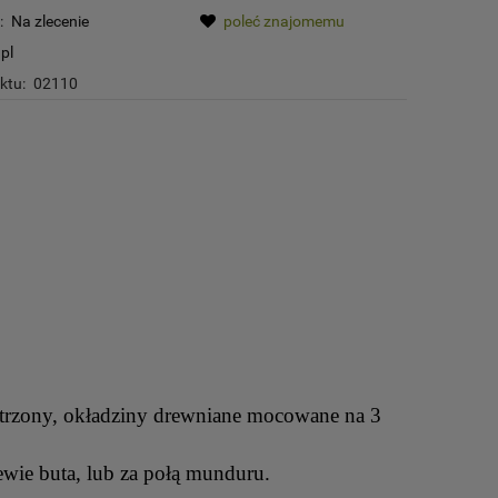
:
Na zlecenie
poleć znajomemu
pl
ktu:
02110
strzony, okładziny drewniane mocowane na 3
wie buta, lub za połą munduru.