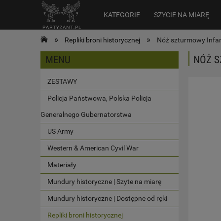
KATEGORIE
SZYCIE NA MIARĘ
»
»
Repliki broni historycznej
Nóż szturmowy Infan
MENU
NÓŻ S
ZESTAWY
Policja Państwowa, Polska Policja
Generalnego Gubernatorstwa
US Army
Western & American Cyvil War
Materiały
Mundury historyczne | Szyte na miarę
Mundury historyczne | Dostępne od ręki
Repliki broni historycznej