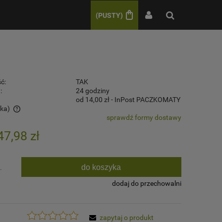
(PUSTY)
ć:
TAK
:
24 godziny
od 14,00 zł
- InPost PACZKOMATY
ska)
sprawdź formy dostawy
w
47,98 zł
do koszyka
.
dodaj do przechowalni
zapytaj o produkt