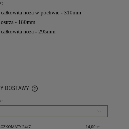
y:
 całkowita noża w pochwie - 310mm
 ostrza - 180mm
 całkowita noża - 295mm
TY DOSTAWY
i:
CENA NIE ZAWIERA EWENTUALNYCH KOSZTÓW
PŁATNOŚCI
PACZKOMATY 24/7
14,00 zł