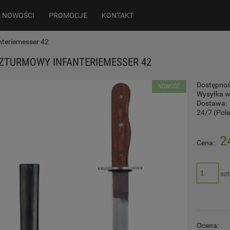
NOWOŚCI
PROMOCJE
KONTAKT
teriemesser 42
ZTURMOWY INFANTERIEMESSER 42
Dostępnoś
NOWOŚĆ
Wysyłka w
Dostawa:
24/7
(Pol
Cena nie zawiera ewentualnych kosztó
2
Cena:
płatności
szt
Ocena: