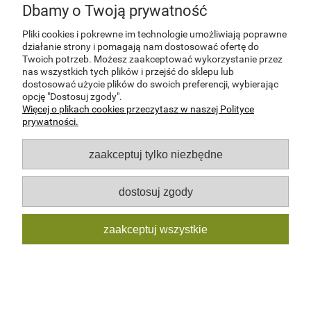
Dbamy o Twoją prywatność
NOWOŚĆ
Pliki cookies i pokrewne im technologie umożliwiają poprawne
działanie strony i pomagają nam dostosować ofertę do
Twoich potrzeb. Możesz zaakceptować wykorzystanie przez
nas wszystkich tych plików i przejść do sklepu lub
dostosować użycie plików do swoich preferencji, wybierając
opcję "Dostosuj zgody".
Więcej o plikach cookies przeczytasz w naszej Polityce
prywatności.
zaakceptuj tylko niezbędne
dostosuj zgody
zaakceptuj wszystkie
MUNDUR WZ.36 BRONI PANCERNEJ II RP
PARTYZANT.PL