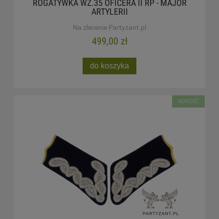
ROGATYWKA WZ.35 OFICERA II RP - MAJOR
ARTYLERII
Na zlecenie Partyzant.pl
499,00 zł
do koszyka
NOWOŚĆ