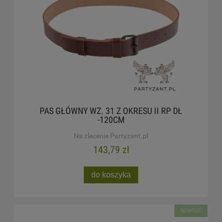
PAS GŁÓWNY WZ. 31 Z OKRESU II RP DŁ
-120CM
Na zlecenie Partyzant.pl
143,79 zł
do koszyka
NOWOŚĆ