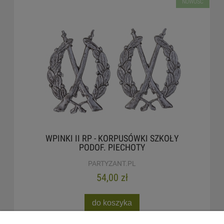
NOWOŚĆ
WPINKI II RP - KORPUSÓWKI SZKOŁY
PODOF. PIECHOTY
PARTYZANT.PL
54,00 zł
do koszyka