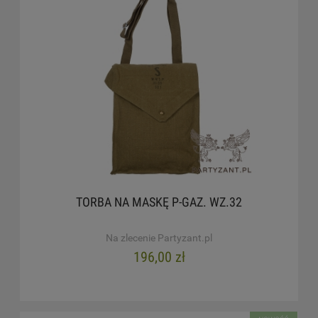
TORBA NA MASKĘ P-GAZ. WZ.32
Na zlecenie Partyzant.pl
196,00 zł