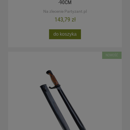
-90CM
Na zlecenie Partyzant.pl
143,79 zł
do koszyka
NOWOŚĆ