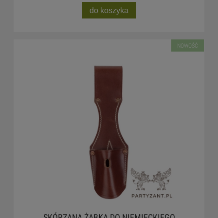
do koszyka
NOWOŚĆ
SKÓRZANA ŻABKA DO NIEMIECKIEGO