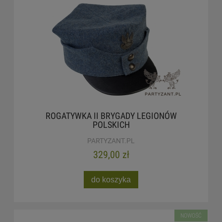
ROGATYWKA II BRYGADY LEGIONÓW
POLSKICH
PARTYZANT.PL
329,00 zł
do koszyka
NOWOŚĆ