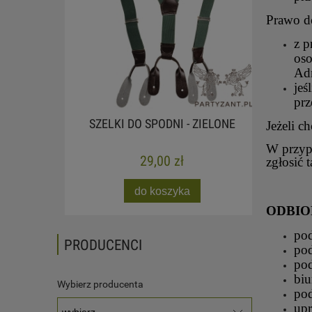
Prawo d
z p
oso
Adm
jeś
prz
OWIEC
SZELKI DO SPODNI - ZIELONE
SAPER
Jeżeli c
W przyp
29,00 zł
zgłosić 
do koszyka
ODBIO
pod
PRODUCENCI
pod
pod
biu
Wybierz producenta
pod
upr