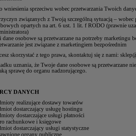
o wniesienia sprzeciwu wobec przetwarzania Twoich dan
rzyczyn związanych z Twoją szczególną sytuacją – wobec 
bowych opartych na art. 6 ust. 1 lit. f RODO (prawnie uz
inistratora)
li dane osobowe są przetwarzane na potrzeby marketingu b
etwarzanie jest związane z marketingiem bezpośrednim
KA / ŁOPATKA PIECHOTY -
PAŃSTWOWA ODZNAKA SP
hcesz skorzystać z tego prawa, skontaktuj się z nami:
sklep@
SOWIECKA
POS KLASA III ZŁOT
adku uznania, że Twoje dane osobowe są przetwarzane n
79,00 zł
49,00 zł
taką sprawę do organu nadzorującego.
RCY DANYCH
mioty realizujące dostawy towarów
miot dostarczający usługę hostingu
mioty dostarczające usługi płatności
ro rachunkowe i księgowe
miot dostarczający usługi statystyczne
awnione organy publiczne