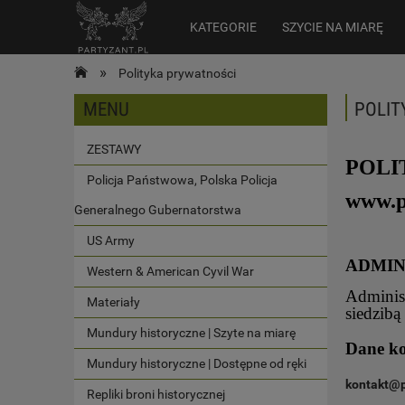
KATEGORIE
SZYCIE NA MIARĘ
»
Polityka prywatności
MENU
POLIT
ZESTAWY
POLI
Policja Państwowa, Polska Policja
www.p
Generalnego Gubernatorstwa
US Army
ADMIN
Western & American Cyvil War
Administ
Materiały
siedzib
Mundury historyczne | Szyte na miarę
Dane k
Mundury historyczne | Dostępne od ręki
kontakt@p
Repliki broni historycznej