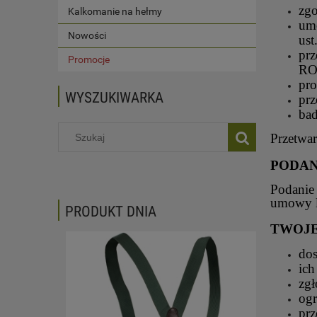
zgo
Kalkomanie na hełmy
umo
Nowości
ust
prz
Promocje
RO
pro
WYSZUKIWARKA
prz
bad
Przetwar
PODAN
Podanie 
umowy lu
PRODUKT DNIA
TWOJE
do
ich
zgł
ogr
prz