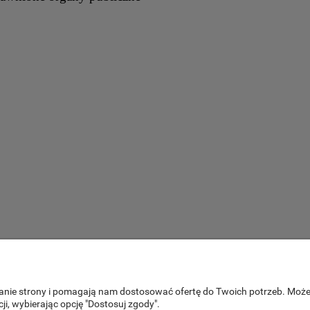
WYMIANA I ZWROT
ałanie strony i pomagają nam dostosować ofertę do Twoich potrzeb. Moż
ji, wybierając opcję "Dostosuj zgody".