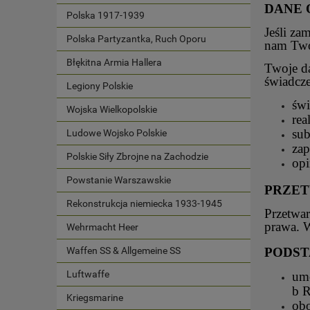
DANE 
Polska 1917-1939
Jeśli za
Polska Partyzantka, Ruch Oporu
nam Two
Błękitna Armia Hallera
Twoje d
świadcze
Legiony Polskie
świ
Wojska Wielkopolskie
rea
sub
Ludowe Wojsko Polskie
zap
Polskie Siły Zbrojne na Zachodzie
opi
Powstanie Warszawskie
PRZET
Rekonstrukcja niemiecka 1933-1945
Przetwar
prawa. W
Wehrmacht Heer
Waffen SS & Allgemeine SS
PODST
Luftwaffe
umo
b 
Kriegsmarine
obo