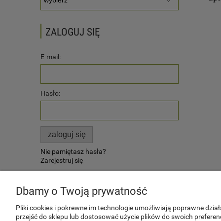
ZALOGUJ SIĘ
E-mail:
Hasło:
zaloguj się
Nie pamiętasz hasła?
Zarejestruj się
Dbamy o Twoją prywatność
INFORMACJE
ZAKUPY
Pliki cookies i pokrewne im technologie umożliwiają poprawne dzi
przejść do sklepu lub dostosować użycie plików do swoich preferenc