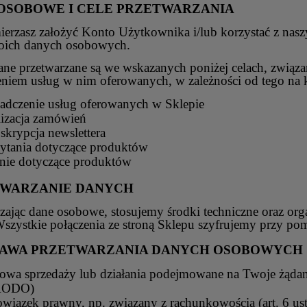
OSOBOWE I CELE PRZETWARZANIA
mierzasz założyć Konto Użytkownika i/lub korzystać z nas
ich danych osobowych.
ane przetwarzane są we wskazanych poniżej celach, związ
niem usług w nim oferowanych, w zależności od tego na k
adczenie usług oferowanych w Sklepie
lizacja zamówień
skrypcja newslettera
ytania dotyczące produktów
nie dotyczące produktów
WARZANIE DANYCH
zając dane osobowe, stosujemy środki techniczne oraz org
szystkie połączenia ze stroną Sklepu szyfrujemy przy po
AWA PRZETWARZANIA DANYCH OSOBOWYCH
wa sprzedaży lub działania podejmowane na Twoje żądanie, z
RODO)
wiązek prawny, np. związany z rachunkowością (art. 6 ust