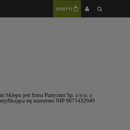
(PUSTY)
klepu jest firma Partyzant Sp. z o.o. z
dentyfikująca się numerem NIP 9671432949