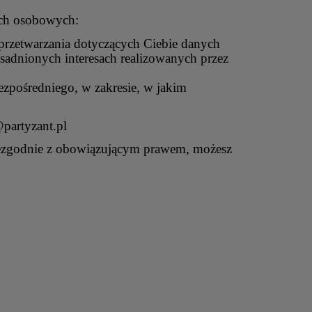
ych osobowych:
przetwarzania dotyczących Ciebie danych
asadnionych interesach realizowanych przez
ezpośredniego, w zakresie, w jakim
ORTOWA
PŁASZCZ WZ.36 OFICERA
ODZNA
partyzant.pl
A
PIECHOTY II RP - SUKNO | SZYTY NA
iezgodnie z obowiązującym prawem, możesz
MIARĘ
1 795,00 zł
do koszyka