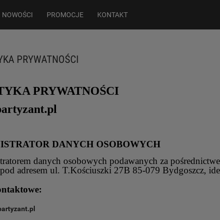
NOWOŚCI
PROMOCJE
KONTAKT
YKA PRYWATNOŚCI
TYKA PRYWATNOŚCI
artyzant.pl
ISTRATOR DANYCH OSOBOWYCH
ratorem danych osobowych podawanych za pośrednictwem S
ą pod adresem ul. T.Kościuszki 27B 85-079 Bydgoszcz, i
ontaktowe:
artyzant.pl