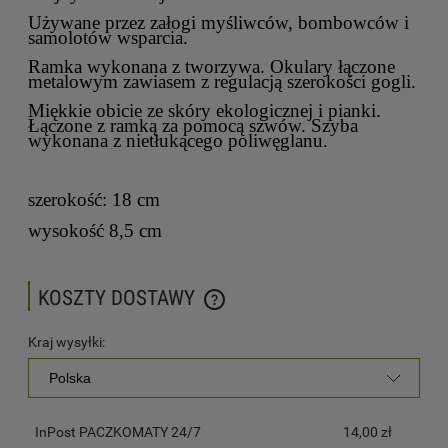
Używane przez załogi myśliwców, bombowców i
samolotów wsparcia.
Ramka wykonana z tworzywa. Okulary łączone
metalowym zawiasem z regulacją szerokości gogli.
Miękkie obicie ze skóry ekologicznej i pianki.
Łączone z ramką za pomocą szwów.
Szyba
wykonana z nietłukącego poliwęglanu.
szerokość: 18 cm
wysokość 8,5 cm
KOSZTY DOSTAWY
CENA NIE ZAWIERA EWENTUALNYCH KOSZTÓW PŁATNOŚCI
Kraj wysyłki:
InPost PACZKOMATY 24/7
14,00 zł