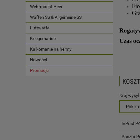
Fio
Wehrmacht Heer
Gra
Waffen SS & Allgemeine SS
Luftwaffe
Rogatyw
Kriegsmarine
Czas oc
Kalkomanie na hełmy
Nowości
Promocje
KOSZ
Kraj wysyłk
InPost 
Poczta P