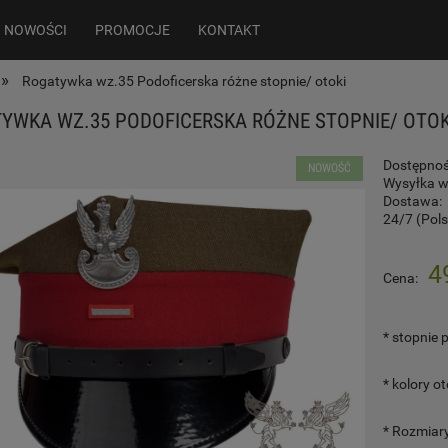
NOWOŚCI
PROMOCJE
KONTAKT
»
Rogatywka wz.35 Podoficerska różne stopnie/ otoki
YWKA WZ.35 PODOFICERSKA RÓŻNE STOPNIE/ OTOK
Dostępnoś
NOWOŚĆ
Wysyłka w
Dostawa:
24/7
(Pol
Cena nie zawiera ewentualnych kosztó
4
Cena:
płatności
*
stopnie p
*
kolory o
*
Rozmiary