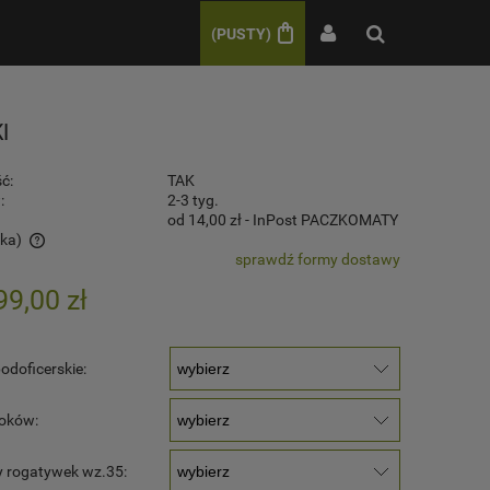
(PUSTY)
I
ć:
TAK
:
2-3 tyg.
od 14,00 zł
- InPost PACZKOMATY
ska)
sprawdź formy dostawy
w
99,00 zł
odoficerskie:
toków:
 rogatywek wz.35: