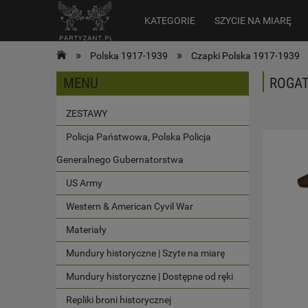
KATEGORIE
SZYCIE NA MIARĘ
»
»
Polska 1917-1939
Czapki Polska 1917-1939
MENU
ROGAT
ZESTAWY
Policja Państwowa, Polska Policja
Generalnego Gubernatorstwa
US Army
Western & American Cyvil War
Materiały
Mundury historyczne | Szyte na miarę
Mundury historyczne | Dostępne od ręki
Repliki broni historycznej