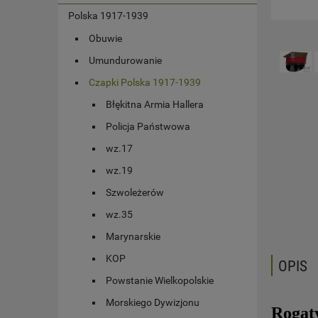
Polska 1917-1939
Obuwie
Umundurowanie
Czapki Polska 1917-1939
Błękitna Armia Hallera
Policja Państwowa
wz.17
wz.19
Szwoleżerów
wz.35
Marynarskie
KOP
OPIS
Powstanie Wielkopolskie
Morskiego Dywizjonu
Rogat