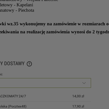
letowy - Kapelani
natowy - Piechota
ki wz.35 wykonujemy na zamówienie w rozmiarach o
zekiwania na realizację zamówienia wynosi do 2 tygod
TY DOSTAWY
i:
CENA NIE ZAWIERA EWENTUALNYCH KOSZTÓW
PŁATNOŚCI
PACZKOMATY 24/7
14,00 zł
olska (Pocztex48)
17,90 zł