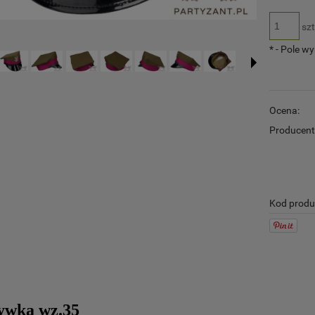
szt
*
- Pole w
Ocena:
Producent
Kod produ
ywka wz.35