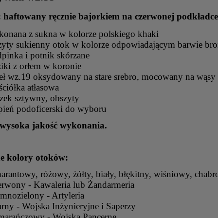
: haftowany ręcznie bajorkiem na czerwonej podkładce
onana z sukna w kolorze polskiego khaki
yty sukienny otok w kolorze odpowiadającym barwie br
pinka i potnik skórzane
iki z orłem w koronie
eł wz.19 oksydowany na stare srebro, mocowany na wąsy
ciółka atłasowa
zek sztywny, obszyty
pień podoficerski do wyboru
wysoka jakość wykonania.
e kolory otoków:
rantowy, różowy, żółty, biały, błękitny, wiśniowy, chabr
rwony - Kawaleria lub Żandarmeria
mnozielony - Artyleria
rny - Wojska Inżynieryjne i Saperzy
marańczowy - Wojska Pancerne