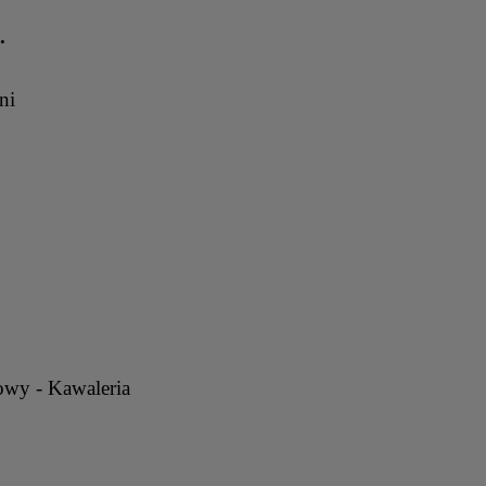
.
oni
owy - Kawaleria