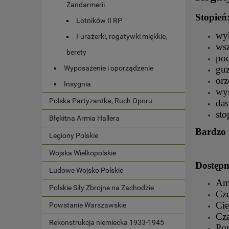
Żandarmerii
Stopień
Lotników II RP
wyk
Furażerki, rogatywki miękkie,
wsz
berety
pod
guz
Wyposażenie i oporządzenie
orz
Insygnia
wyś
Polska Partyzantka, Ruch Oporu
das
sto
Błękitna Armia Hallera
Bardzo 
Legiony Polskie
Wojska Wielkopolskie
Dostępn
Ludowe Wojsko Polskie
Ama
Polskie Siły Zbrojne na Zachodzie
Cze
Cie
Powstanie Warszawskie
Cza
Rekonstrukcja niemiecka 1933-1945
Po