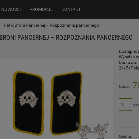
NOWOŚCI
PROMOCJE
KONTAKT
Patki Broni Pancernej – Rozpoznania pancernego
 BRONI PANCERNEJ – ROZPOZNANIA PANCERNEGO
Dostępnoś
Wysyłka w
Dostawa:
24/7
(Pol
Cena nie zawiera ewentualnych kosztó
7
Cena:
płatności
ze
Ocena: