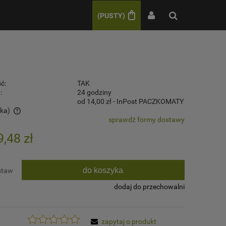
(PUSTY)
ć:
TAK
:
24 godziny
od 14,00 zł
- InPost PACZKOMATY
ska)
sprawdź formy dostawy
w
9,48 zł
do koszyka
staw
dodaj do przechowalni
zapytaj o produkt