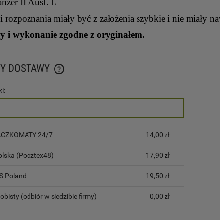
anzer II Ausf. L
i rozpoznania miały być z założenia szybkie i nie miały 
 i wykonanie zgodne z oryginałem.
TY DOSTAWY
i:
CENA NIE ZAWIERA EWENTUALNYCH KOSZTÓW
PŁATNOŚCI
PACZKOMATY 24/7
14,00 zł
olska (Pocztex48)
17,90 zł
LS Poland
19,50 zł
obisty
(odbiór w siedzibie firmy)
0,00 zł