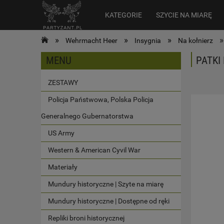
KATEGORIE
SZYCIE NA MIARĘ
»
»
»
»
Wehrmacht Heer
Insygnia
Na kołnierz
MENU
PATKI
ZESTAWY
Policja Państwowa, Polska Policja
Generalnego Gubernatorstwa
US Army
Western & American Cyvil War
Materiały
Mundury historyczne | Szyte na miarę
Mundury historyczne | Dostępne od ręki
Repliki broni historycznej