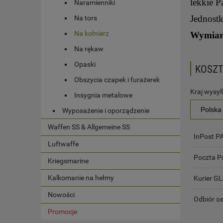
lekkie P
Naramienniki
Jednostk
Na tors
Na kołnierz
Wymiary
Na rękaw
Opaski
KOSZ
Obszycia czapek i furażerek
Kraj wysyłk
Insygnia metalowe
Wyposażenie i oporządzenie
Waffen SS & Allgemeine SS
InPost 
Luftwaffe
Poczta P
Kriegsmarine
Kalkomanie na hełmy
Kurier G
Nowości
Odbiór os
Promocje