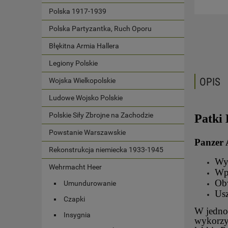
Polska 1917-1939
Polska Partyzantka, Ruch Oporu
Błękitna Armia Hallera
Legiony Polskie
OPIS
Wojska Wielkopolskie
Ludowe Wojsko Polskie
Polskie Siły Zbrojne na Zachodzie
Patki
Powstanie Warszawskie
Panzer 
Rekonstrukcja niemiecka 1933-1945
Wy
Wehrmacht Heer
Wpi
Obw
Umundurowanie
Us
Czapki
W jedno
Insygnia
wykorzy