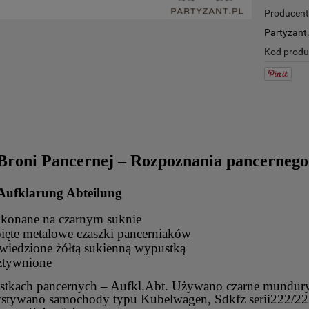
Producent
Partyzant.
Kod produ
 Broni Pancernej – Rozpoznania pancernego
Aufklarung Abteilung
konane na czarnym suknie
ęte metalowe czaszki pancerniaków
iedzione żółtą sukienną wypustką
ztywnione
stkach pancernych – Aufkl.Abt. Używano czarne mundury
stywano samochody typu Kubelwagen, Sdkfz serii222/223 