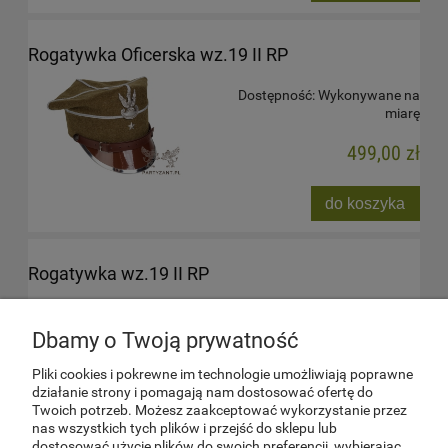
Rogatywka Oficerska wz.19 II RP
Dostępność:
Wykonywane na
miarę
499,00 zł
do koszyka
Rogatywka wz.19 II RP
Dostępność:
TAK
Dbamy o Twoją prywatność
411,00 zł
Pliki cookies i pokrewne im technologie umożliwiają poprawne
działanie strony i pomagają nam dostosować ofertę do
do koszyka
Twoich potrzeb. Możesz zaakceptować wykorzystanie przez
nas wszystkich tych plików i przejść do sklepu lub
dostosować użycie plików do swoich preferencji, wybierając